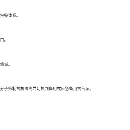
和报警体系。
样口。
峰值量。
用分子筛制氧机隔离并切换到备用或应急备用氧气源。