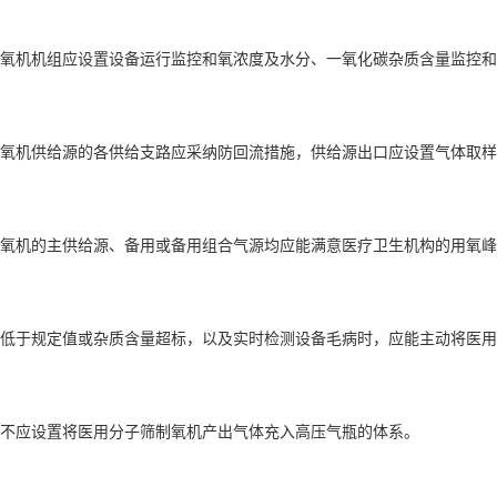
制氧机机组应设置设备运行监控和氧浓度及水分、一氧化碳杂质含量监控
制氧机供给源的各供给支路应采纳防回流措施，供给源出口应设置气体取
制氧机的主供给源、备用或备用组合气源均应能满意医疗卫生机构的用氧
度低于规定值或杂质含量超标，以及实时检测设备毛病时，应能主动将医
构不应设置将医用分子筛制氧机产出气体充入高压气瓶的体系。