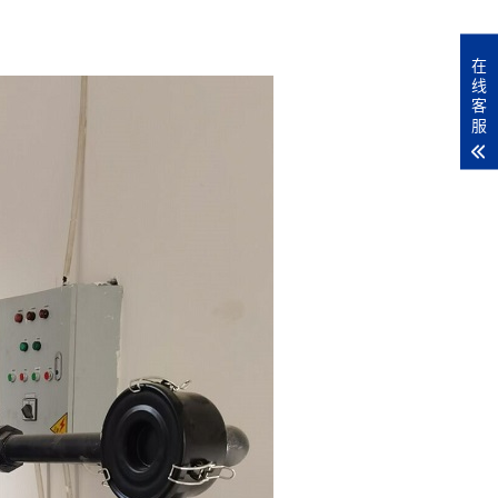
在
线
客
服